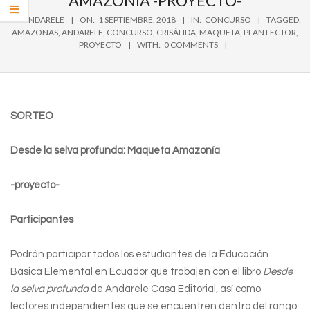
AMAZONÍA -PROYECTO-
BY:
ANDARELE
ON:
1 SEPTIEMBRE, 2018
IN:
CONCURSO
TAGGED:
AMAZONAS
,
ANDARELE
,
CONCURSO
,
CRISÁLIDA
,
MAQUETA
,
PLAN LECTOR
,
PROYECTO
WITH:
0 COMMENTS
SORTEO
Desde la selva profunda: Maqueta Amazonía
-proyecto-
Participantes
Podrán participar todos los estudiantes de la Educación
Básica Elemental en Ecuador que trabajen con el libro
Desde
la selva profunda
de Andarele Casa Editorial, así como
lectores independientes que se encuentren dentro del rango