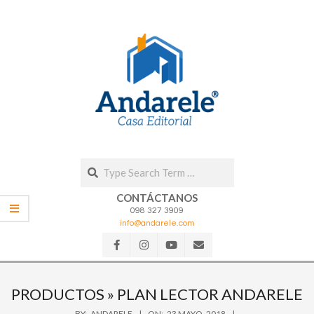
Skip
to
content
Search
CONTÁCTANOS
098 327 3909
info@andarele.com
Secondary
Navigation
PRODUCTOS »
PLAN LECTOR ANDARELE
Menu
BY:
ANDARELE
ON:
23 MAYO, 2018