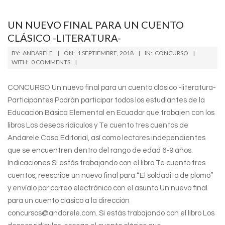
UN NUEVO FINAL PARA UN CUENTO
CLÁSICO -LITERATURA-
2018-
BY:
ANDARELE
ON:
1 SEPTIEMBRE, 2018
IN:
CONCURSO
09-
WITH:
0 COMMENTS
01
CONCURSO Un nuevo final para un cuento clásico -literatura-
Participantes Podrán participar todos los estudiantes de la
Educación Básica Elemental en Ecuador que trabajen con los
libros Los deseos ridículos y Te cuento tres cuentos de
Andarele Casa Editorial, así como lectores independientes
que se encuentren dentro del rango de edad 6-9 años.
Indicaciones Si estás trabajando con el libro Te cuento tres
cuentos, reescribe un nuevo final para “El soldadito de plomo”
y envíalo por correo electrónico con el asunto Un nuevo final
para un cuento clásico a la dirección
concursos@andarele.com. Si estás trabajando con el libro Los