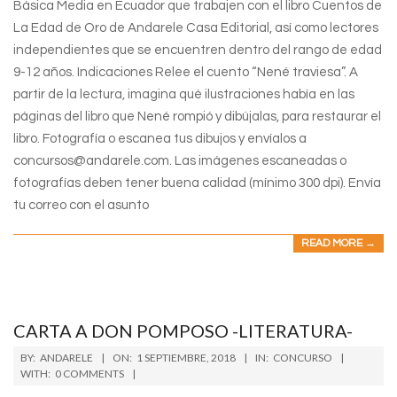
Básica Media en Ecuador que trabajen con el libro Cuentos de
La Edad de Oro de Andarele Casa Editorial, así como lectores
independientes que se encuentren dentro del rango de edad
9-12 años. Indicaciones Relee el cuento “Nené traviesa”. A
partir de la lectura, imagina qué ilustraciones había en las
páginas del libro que Nené rompió y dibújalas, para restaurar el
libro. Fotografía o escanea tus dibujos y envíalos a
concursos@andarele.com. Las imágenes escaneadas o
fotografías deben tener buena calidad (mínimo 300 dpi). Envía
tu correo con el asunto
READ MORE →
CARTA A DON POMPOSO -LITERATURA-
2018-
BY:
ANDARELE
ON:
1 SEPTIEMBRE, 2018
IN:
CONCURSO
09-
WITH:
0 COMMENTS
01