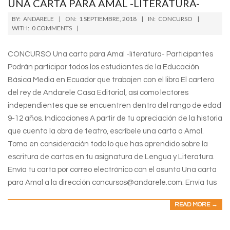
UNA CARTA PARA AMAL -LITERATURA-
2018-
BY:
ANDARELE
ON:
1 SEPTIEMBRE, 2018
IN:
CONCURSO
09-
WITH:
0 COMMENTS
01
CONCURSO Una carta para Amal -literatura- Participantes
Podrán participar todos los estudiantes de la Educación
Básica Media en Ecuador que trabajen con el libro El cartero
del rey de Andarele Casa Editorial, así como lectores
independientes que se encuentren dentro del rango de edad
9-12 años. Indicaciones A partir de tu apreciación de la historia
que cuenta la obra de teatro, escríbele una carta a Amal.
Toma en consideración todo lo que has aprendido sobre la
escritura de cartas en tu asignatura de Lengua y Literatura.
Envía tu carta por correo electrónico con el asunto Una carta
para Amal a la dirección concursos@andarele.com. Envía tus
READ MORE →