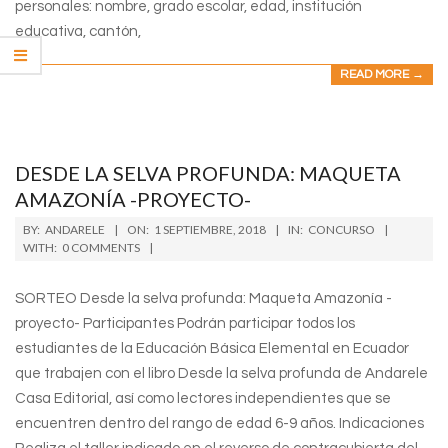
personales: nombre, grado escolar, edad, institución
educativa, cantón,
READ MORE →
DESDE LA SELVA PROFUNDA: MAQUETA
AMAZONÍA -PROYECTO-
2018-
BY:
ANDARELE
ON:
1 SEPTIEMBRE, 2018
IN:
CONCURSO
09-
WITH:
0 COMMENTS
01
SORTEO Desde la selva profunda: Maqueta Amazonía -
proyecto- Participantes Podrán participar todos los
estudiantes de la Educación Básica Elemental en Ecuador
que trabajen con el libro Desde la selva profunda de Andarele
Casa Editorial, así como lectores independientes que se
encuentren dentro del rango de edad 6-9 años. Indicaciones