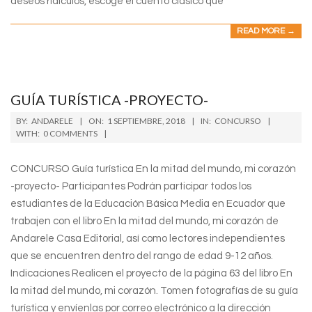
deseos ridículos, escoge el cuento clásico que
READ MORE →
GUÍA TURÍSTICA -PROYECTO-
2018-
BY:
ANDARELE
ON:
1 SEPTIEMBRE, 2018
IN:
CONCURSO
09-
WITH:
0 COMMENTS
01
CONCURSO Guía turística En la mitad del mundo, mi corazón
-proyecto- Participantes Podrán participar todos los
estudiantes de la Educación Básica Media en Ecuador que
trabajen con el libro En la mitad del mundo, mi corazón de
Andarele Casa Editorial, así como lectores independientes
que se encuentren dentro del rango de edad 9-12 años.
Indicaciones Realicen el proyecto de la página 63 del libro En
la mitad del mundo, mi corazón. Tomen fotografías de su guía
turística y envíenlas por correo electrónico a la dirección