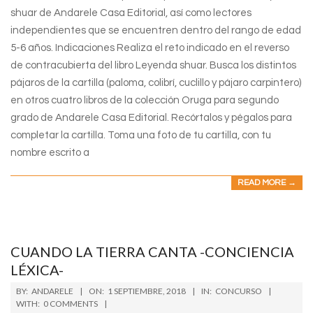
shuar de Andarele Casa Editorial, así como lectores
independientes que se encuentren dentro del rango de edad
5-6 años. Indicaciones Realiza el reto indicado en el reverso
de contracubierta del libro Leyenda shuar. Busca los distintos
pájaros de la cartilla (paloma, colibrí, cuclillo y pájaro carpintero)
en otros cuatro libros de la colección Oruga para segundo
grado de Andarele Casa Editorial. Recórtalos y pégalos para
completar la cartilla. Toma una foto de tu cartilla, con tu
nombre escrito a
READ MORE →
CUANDO LA TIERRA CANTA -CONCIENCIA
LÉXICA-
2018-
BY:
ANDARELE
ON:
1 SEPTIEMBRE, 2018
IN:
CONCURSO
09-
WITH:
0 COMMENTS