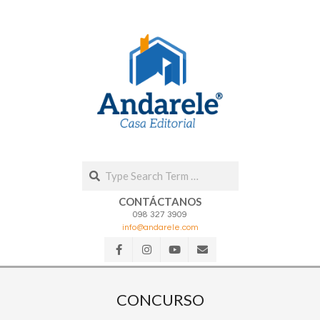
Skip
to
content
Search
CONTÁCTANOS
098 327 3909
info@andarele.com
Secondary
Navigation
CONCURSO
Menu