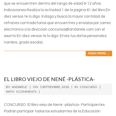
que se encuentren dentro del rango de edad 9-12 años.
Indicaciones Realiza la actividad 1 de la página 61 del libro En
diez versos te lo digo. Indaga y busca la mayor cantidad de
refranes contradictorios que encuentres y envíalos por correo
electrónico a la dirección concursos@andarele.com con el
asunto En diez versos te lo digo. Envía tus datos personales:
nombre, grado escolar,
READ MORE →
EL LIBRO VIEJO DE NENÉ -PLÁSTICA-
2018-
BY:
ANDARELE
ON:
1 SEPTIEMBRE, 2018
IN:
CONCURSO
09-
WITH:
0 COMMENTS
01
CONCURSO El libro viejo de Nené -plástica- Participantes
Podrán participar todos los estudiantes de la Educación