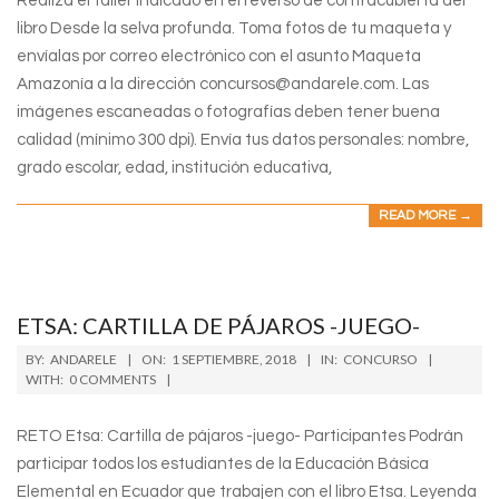
Realiza el taller indicado en el reverso de contracubierta del
libro Desde la selva profunda. Toma fotos de tu maqueta y
envíalas por correo electrónico con el asunto Maqueta
Amazonía a la dirección concursos@andarele.com. Las
imágenes escaneadas o fotografías deben tener buena
calidad (mínimo 300 dpi). Envía tus datos personales: nombre,
grado escolar, edad, institución educativa,
READ MORE →
ETSA: CARTILLA DE PÁJAROS -JUEGO-
2018-
BY:
ANDARELE
ON:
1 SEPTIEMBRE, 2018
IN:
CONCURSO
09-
WITH:
0 COMMENTS
01
RETO Etsa: Cartilla de pájaros -juego- Participantes Podrán
participar todos los estudiantes de la Educación Básica
Elemental en Ecuador que trabajen con el libro Etsa. Leyenda