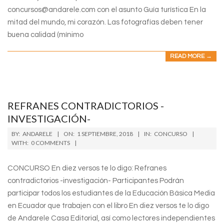
concursos@andarele.com con el asunto Guía turística En la
mitad del mundo, mi corazón. Las fotografías deben tener
buena calidad (mínimo
READ MORE →
REFRANES CONTRADICTORIOS -
INVESTIGACIÓN-
2018-
BY:
ANDARELE
ON:
1 SEPTIEMBRE, 2018
IN:
CONCURSO
09-
WITH:
0 COMMENTS
01
CONCURSO En diez versos te lo digo: Refranes
contradictorios -investigación- Participantes Podrán
participar todos los estudiantes de la Educación Básica Media
en Ecuador que trabajen con el libro En diez versos te lo digo
de Andarele Casa Editorial, así como lectores independientes