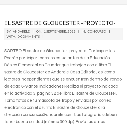
EL SASTRE DE GLOUCESTER -PROYECTO-
2018-
BY:
ANDARELE
ON:
1 SEPTIEMBRE, 2018
IN:
CONCURSO
09-
WITH:
0 COMMENTS
01
SORTEO El sastre de Gloucester -proyecto- Participantes
Podrán participar todos los estudiantes de la Educación
Básica Elemental en Ecuador que trabajen con el libro El
sastre de Gloucester de Andarele Casa Editorial, así como
lectores independientes que se encuentren dentro del rango
de edad 6-9 años. Indicaciones Realiza el proyecto indicado
en la actividad 3, página 32 del libro El sastre de Gloucester.
Toma fotos de tu mascota de trapo y envíalas por correo
electrónico con el asunto El sastre de Gloucester a la
dirección concursos@andarele.com. Las fotografías deben
tener buena calidad (mínimo 300 dpi). Envía tus datos