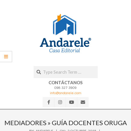
Skip
to
content
Search
CONTÁCTANOS
098 327 3909
info@andarele.com
Secondary
Navigation
MEDIADORES »
GUÍA DOCENTES ORUGA
Menu
BY:
ANDARELE
ON:
2 OCTUBRE, 2018