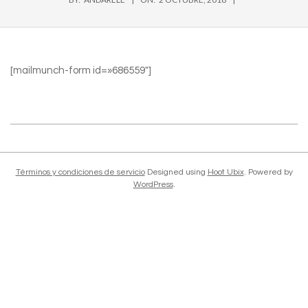
[mailmunch-form id=»686559″]
2018-
10-
02
Términos y condiciones de servicio
Designed using
Hoot Ubix
. Powered by
WordPress
.