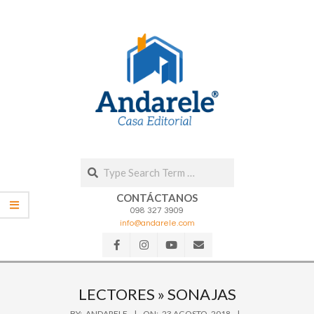
Skip
to
content
Search
CONTÁCTANOS
098 327 3909
info@andarele.com
Secondary
Navigation
LECTORES »
SONAJAS
Menu
BY:
ANDARELE
ON:
23 AGOSTO, 2018