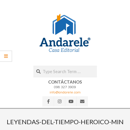
Skip
to
content
Search
CONTÁCTANOS
098 327 3909
info@andarele.com
Secondary
Navigation
LEYENDAS-DEL-TIEMPO-HEROICO-MIN
Menu