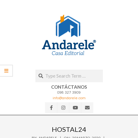
Skip
to
content
Search
CONTÁCTANOS
098 327 3909
info@andarele.com
Secondary
Navigation
HOSTAL24
Menu
BY:
ANDARELE
ON:
29 MARZO, 2020