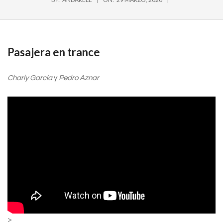
Pasajera en trance
Charly García
y
Pedro Aznar
>