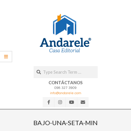
Skip
to
content
Search
CONTÁCTANOS
098 327 3909
info@andarele.com
Secondary
Navigation
BAJO-UNA-SETA-MIN
Menu