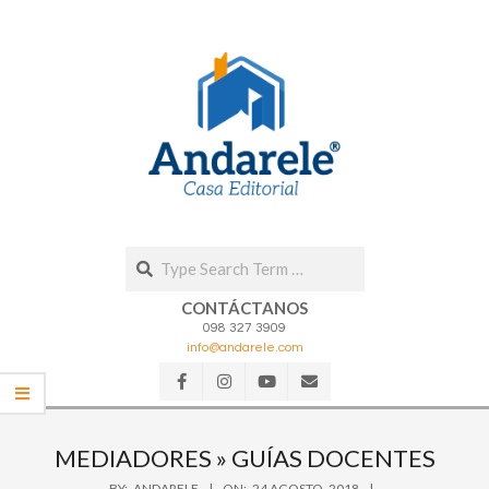
Skip
to
content
Search
CONTÁCTANOS
098 327 3909
info@andarele.com
Secondary
Navigation
MEDIADORES »
GUÍAS DOCENTES
Menu
BY:
ANDARELE
ON:
24 AGOSTO, 2018