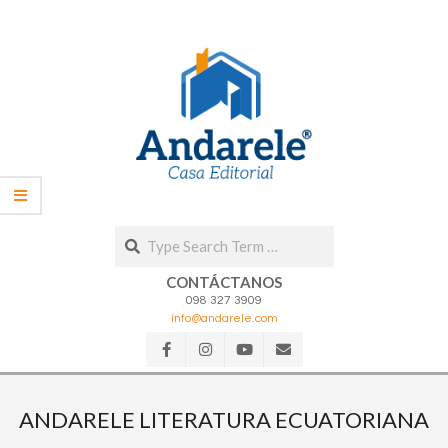
Skip
to
content
Search
CONTÁCTANOS
098 327 3909
info@andarele.com
Secondary
Navigation
ANDARELE LITERATURA ECUATORIANA
Menu